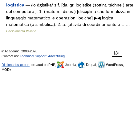
logistica
— /lo dʒistika/ s.f. [dal gr. logistikḗ (sottint. téchnē ) arte
del computare ]. 1. (matem., disus.) [disciplina che formalizza in
linguaggio matematico le operazioni logiche] ▶◀ logica
matematica (o simbolica). 2. a. [attività di coordinamento e… …
Enciclopedia Italiana
© Academic, 2000-2026
18+
Contact us:
Technical Support
,
Advertising
Dictionaries export
, created on PHP,
Joomla,
Drupal,
WordPress,
MODx.