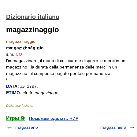
Dizionario italiano
magazzinaggio
magazzinaggio
ma·ga
z
·
z
i·nàg·gio
s.m.
CO
l'immagazzinare; il modo di collocare e disporre le merci in un
magazzino | la durata della permanenza delle merci in un
magazzino | il compenso pagato per tale permanenza
\
DATA:
av. 1797.
ETIMO:
cfr. fr.
magazinage
.
Dizionario Italiano
.
Игры ⚽
Поможем сделать НИР
magazzeno
magazziniera