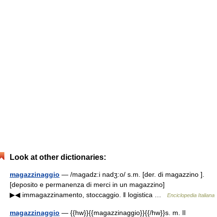
Look at other dictionaries:
magazzinaggio
— /magadz:i nadʒ:o/ s.m. [der. di magazzino ].
[deposito e permanenza di merci in un magazzino]
▶◀ immagazzinamento, stoccaggio. ‖ logistica …
Enciclopedia Italiana
magazzinaggio
— {{hw}}{{magazzinaggio}}{{/hw}}s. m. Il