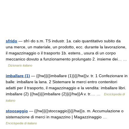
sfrido
— sfrì·do s.m. TS industr. 1a. calo quantitativo subito da
una merce, un materiale, un prodotto, ecc. durante la lavorazione,
il magazzinaggio o il trasporto 1b. estens., usura di un corpo
meccanico dovuto a funzionamento prolungato 2. insieme dei… …
Dizionario italiano
imballare (1)
— {{hw}}{{imballare (1)}{{/hw}}v. tr. 1 Confezionare in
balle: imballare la lana. 2 Sistemare le merci entro contenitori
adatti per il trasporto, il magazzinaggio e la vendita: imballare libri.
imballare (2) {{hw}}{{imballare (2)}{{/hw}}A v. tr.… …
Enciclopedia di
italiano
stoccaggio
— {{hw}}{{stoccaggio}}{{/hw}}s. m. Accumulazione o
sistemazione di merci in magazzino | Magazzinaggio …
Enciclopedia di italiano