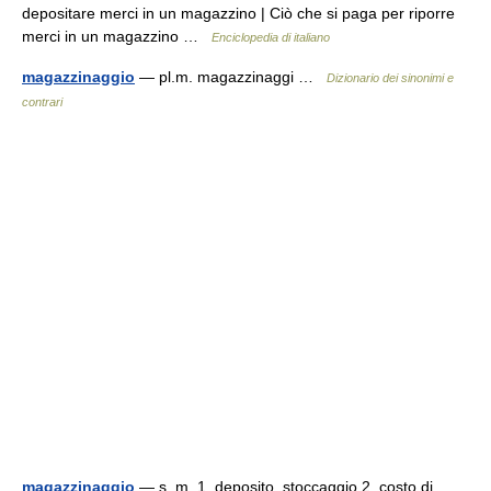
depositare merci in un magazzino | Ciò che si paga per riporre
merci in un magazzino …
Enciclopedia di italiano
magazzinaggio
— pl.m. magazzinaggi …
Dizionario dei sinonimi e
contrari
magazzinaggio
— s. m. 1. deposito, stoccaggio 2. costo di