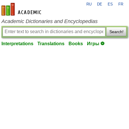
RU
DE
ES
FR
en-academic.com
Academic Dictionaries and Encyclopedias
Search!
Interpretations
Translations
Books
Игры ⚽